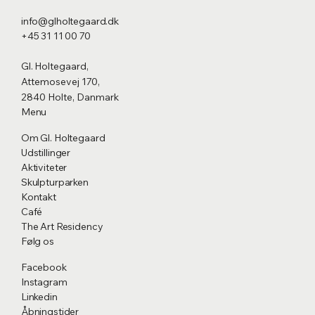
Der vil være mulighed for at købe drikkevarer 
info@glholtegaard.dk
på dagen. Fri entré.
+45 31 11 00 70
Gl. Holtegaard,
Attemosevej 170,
2840 Holte, Danmark
Menu
Om Gl. Holtegaard
Udstillinger
Aktiviteter
Skulpturparken
Kontakt
Café
The Art Residency
Følg os
Facebook
Instagram
Linkedin
Åbningstider